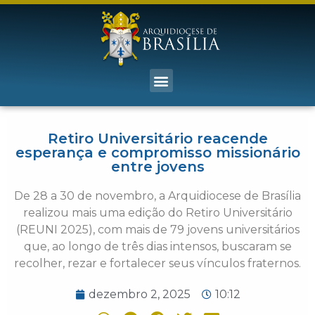
Retiro Universitário reacende
esperança e compromisso missionário
entre jovens
De 28 a 30 de novembro, a Arquidiocese de Brasília
realizou mais uma edição do Retiro Universitário
(REUNI 2025), com mais de 79 jovens universitários
que, ao longo de três dias intensos, buscaram se
recolher, rezar e fortalecer seus vínculos fraternos.
dezembro 2, 2025
10:12