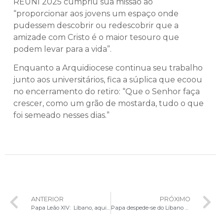
REUNI 2025 cumpriu sua missão ao
“proporcionar aos jovens um espaço onde
pudessem descobrir ou redescobrir que a
amizade com Cristo é o maior tesouro que
podem levar para a vida”.
Enquanto a Arquidiocese continua seu trabalho
junto aos universitários, fica a súplica que ecoou
no encerramento do retiro: “Que o Senhor faça
crescer, como um grão de mostarda, tudo o que
foi semeado nesses dias.”
ANTERIOR
PRÓXIMO
Papa Leão XIV: Líbano, aqui a paz é um desejo e uma vocação
Papa despede-se do Líbano com apelo: “As armas matam. A negociação e o diálogo edificam”