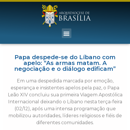
Papa despede-se do Líbano com
apelo: “As armas matam. A
negociação e o diálogo edificam”
Em uma despedida marcada por emoção,
esperança e insistentes apelos pela paz, o Papa
Leão XIV concluiu sua primeira Viagem Apostólica
Internacional deixando o Líbano nesta terça-feira
(02/12), após uma intensa programação que
mobilizou autoridades, líderes religiosos e fiéis de
diferentes comunidades.