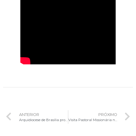
ANTERIOR
PRÓXIMO
Arquidiocese de Brasília promove I Fórum Social Católico Permanente de 2024
Visita Pastoral Missionária na Paróquia Santo Inácio de Loyola