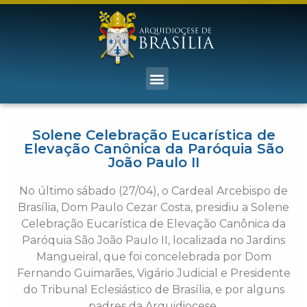
Solene Celebração Eucarística de
Elevação Canônica da Paróquia São
João Paulo II
No último sábado (27/04), o Cardeal Arcebispo de
Brasília, Dom Paulo Cezar Costa, presidiu a Solene
Celebração Eucarística de Elevação Canônica da
Paróquia São João Paulo II, localizada no Jardins
Mangueiral, que foi concelebrada por Dom
Fernando Guimarães, Vigário Judicial e Presidente
do Tribunal Eclesiástico de Brasília, e por alguns
padres da Arquidiocese.