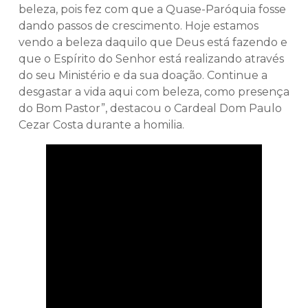
beleza, pois fez com que a Quase-Paróquia fosse
dando passos de crescimento. Hoje estamos
vendo a beleza daquilo que Deus está fazendo e
que o Espírito do Senhor está realizando através
do seu Ministério e da sua doação. Continue a
desgastar a vida aqui com beleza, como presença
do Bom Pastor”, destacou o Cardeal Dom Paulo
Cezar Costa durante a homilia.