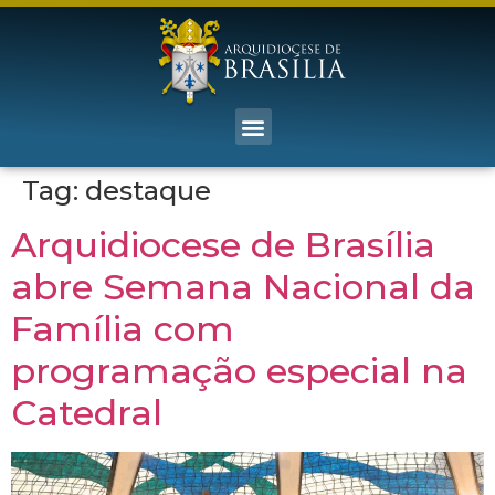
Tag:
destaque
Arquidiocese de Brasília
abre Semana Nacional da
Família com
programação especial na
Catedral