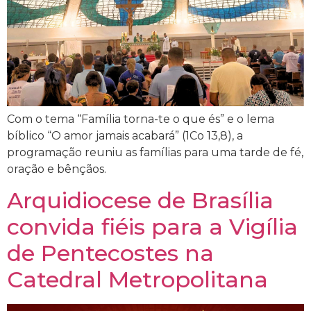
Com o tema “Família torna-te o que és” e o lema
bíblico “O amor jamais acabará” (1Co 13,8), a
programação reuniu as famílias para uma tarde de fé,
oração e bênçãos.
Arquidiocese de Brasília
convida fiéis para a Vigília
de Pentecostes na
Catedral Metropolitana