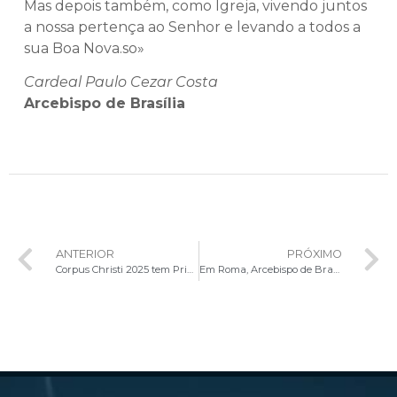
Mas depois também, como Igreja, vivendo juntos
a nossa pertença ao Senhor e levando a todos a
sua Boa Nova.so»
Cardeal Paulo Cezar Costa
Arcebispo de Brasília
ANTERIOR
PRÓXIMO
Corpus Christi 2025 tem Primeira Comunhão inédita de 50 adultos na Esplanada dos Ministérios
Em Roma, Arcebispo de Brasília celebra a Solenidade da Natividade de São João Batista para os seminaristas de língua portuguesa