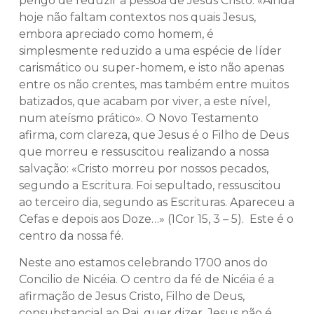
perigo de reduzir a pessoa de Jesus Cristo: «Ainda
hoje não faltam contextos nos quais Jesus,
embora apreciado como homem, é
simplesmente reduzido a uma espécie de líder
carismático ou super-homem, e isto não apenas
entre os não crentes, mas também entre muitos
batizados, que acabam por viver, a este nível,
num ateísmo prático». O Novo Testamento
afirma, com clareza, que Jesus é o Filho de Deus
que morreu e ressuscitou realizando a nossa
salvação: «Cristo morreu por nossos pecados,
segundo a Escritura. Foi sepultado, ressuscitou
ao terceiro dia, segundo as Escrituras. Apareceu a
Cefas e depois aos Doze…» (1Cor 15, 3 – 5). Este é o
centro da nossa fé.
Neste ano estamos celebrando 1700 anos do
Concilio de Nicéia. O centro da fé de Nicéia é a
afirmação de Jesus Cristo, Filho de Deus,
consubstancial ao Pai, quer dizer, Jesus não é