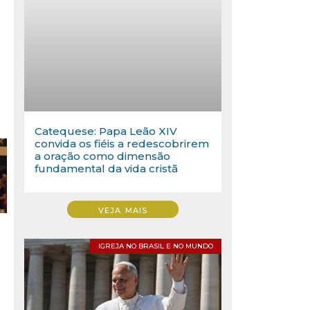
Catequese: Papa Leão XIV
convida os fiéis a redescobrirem
a oração como dimensão
fundamental da vida cristã
VEJA MAIS
IGREJA NO BRASIL E NO MUNDO