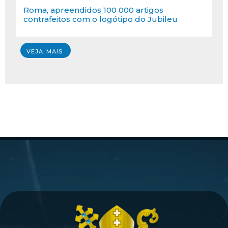
Roma, apreendidos 100 000 artigos
contrafeitos com o logótipo do Jubileu
VEJA MAIS