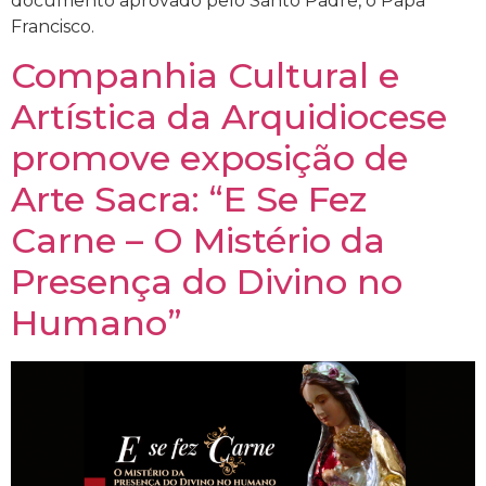
documento aprovado pelo Santo Padre, o Papa
Francisco.
Companhia Cultural e
Artística da Arquidiocese
promove exposição de
Arte Sacra: “E Se Fez
Carne – O Mistério da
Presença do Divino no
Humano”