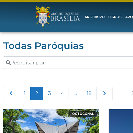
ARCEBISPO
BISPOS
ARQ
Todas Paróquias
Pesquisar por
Newer posts
Older posts
1
2
3
4
…
18
OCTOGONAL