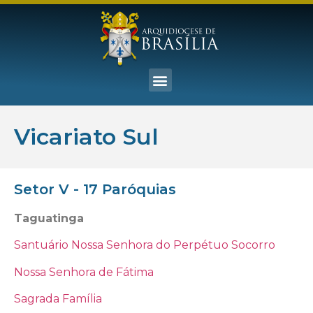
Vicariato Sul
Setor V - 17 Paróquias
Taguatinga
Santuário Nossa Senhora do Perpétuo Socorro
Nossa Senhora de Fátima
Sagrada Família